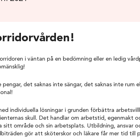
rridorvården!
orridoren i väntan på en bedömning eller en ledig vård
omänsklig!
e pengar, det saknas inte sängar, det saknas inte rum el
onal!
med individuella lösningar i grunden förbättra arbetsvil
ienternas skull. Det handlar om arbetstid, egenmakt o
 sitt område och sin arbetsplats. Utbildning, ansvar o
dbiträden gör att sköterskor och läkare får mer tid till 