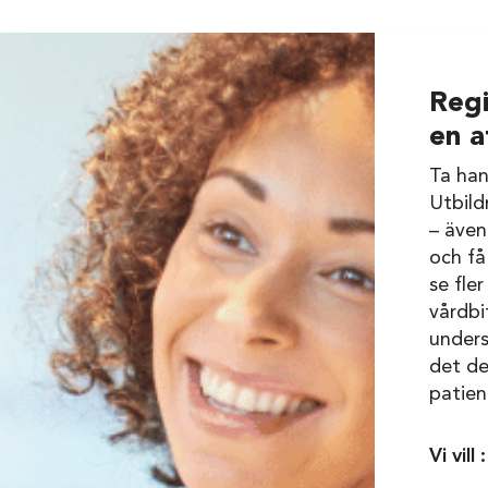
Regi
en a
Ta han
Utbild
– även
och få
se fler
vårdbi
unders
det de
patien
Vi vill :