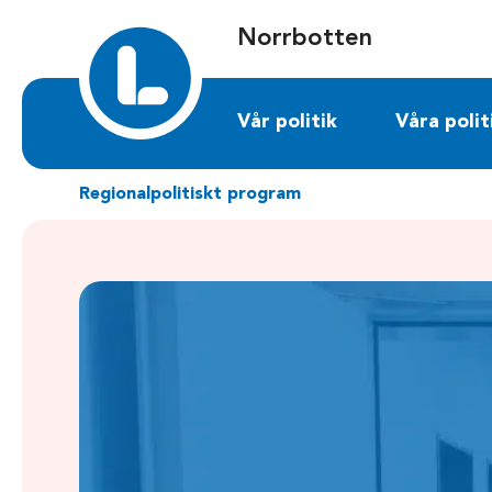
Sök på norrbotten.liberalerna.se
Norrbotten
Vår politik
Våra polit
Regionalpolitiskt program