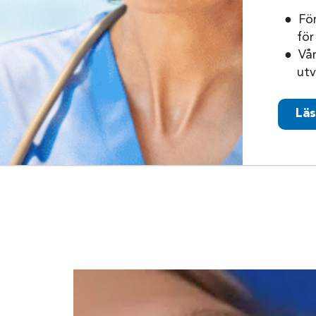
För
för
Vår
utv
Läs