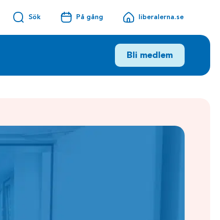
Sök
På gång
liberalerna.se
Bli medlem