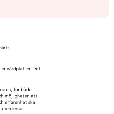
plats.
ler vårdplatser. Det
lkoren, för både
ch möjligheten att
ch erfarenhet ska
patienterna.