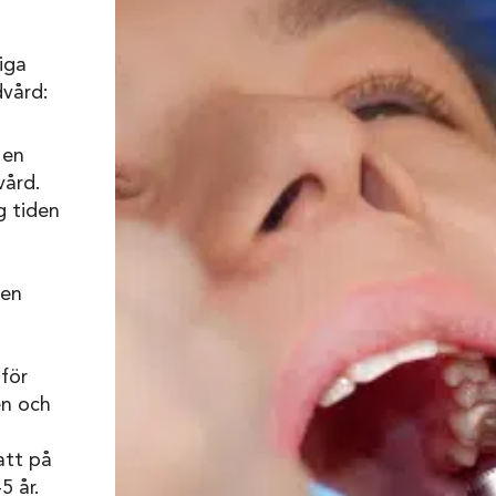
tiga
dvård:
 en
vård.
g tiden
den
 för
en och
att på
5 år.