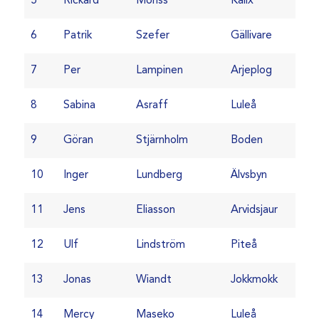
5
Rickard
Mohss
Kalix
6
Patrik
Szefer
Gällivare
7
Per
Lampinen
Arjeplog
8
Sabina
Asraff
Luleå
9
Göran
Stjärnholm
Boden
10
Inger
Lundberg
Älvsbyn
11
Jens
Eliasson
Arvidsjaur
12
Ulf
Lindström
Piteå
13
Jonas
Wiandt
Jokkmokk
14
Mercy
Maseko
Luleå