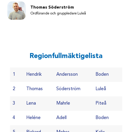
Thomas Söderström
Ordförande och gruppledare Luleå
Regionfullmäktigelista
1
Hendrik
Andersson
Boden
2
Thomas
Söderström
Luleå
3
Lena
Mahrle
Piteå
4
Heléne
Adell
Boden