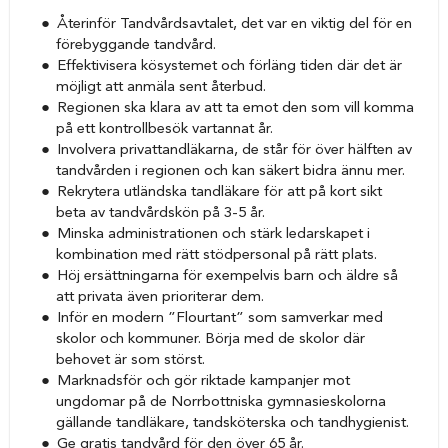
Återinför Tandvårdsavtalet, det var en viktig del för en
förebyggande tandvård.
Effektivisera kösystemet och förläng tiden där det är
möjligt att anmäla sent återbud.
Regionen ska klara av att ta emot den som vill komma
på ett kontrollbesök vartannat år.
Involvera privattandläkarna, de står för över hälften av
tandvården i regionen och kan säkert bidra ännu mer.
Rekrytera utländska tandläkare för att på kort sikt
beta av tandvårdskön på 3-5 år.
Minska administrationen och stärk ledarskapet i
kombination med rätt stödpersonal på rätt plats.
Höj ersättningarna för exempelvis barn och äldre så
att privata även prioriterar dem.
Inför en modern ”Flourtant” som samverkar med
skolor och kommuner. Börja med de skolor där
behovet är som störst.
Marknadsför och gör riktade kampanjer mot
ungdomar på de Norrbottniska gymnasieskolorna
gällande tandläkare, tandsköterska och tandhygienist.
Ge gratis tandvård för den över 65 år.