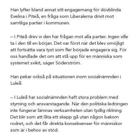
Han lyfter bland annat sitt engagemang för dövblinda
Evelina i Piteå, en fråga som Liberalerna drivit mot
samtliga partier i kommunen.
– I Piteå drev vi den här frågan mot alla partier. Ingen ville
ta i den till en början. Det var först när det blev omöjligt
att fortsätta vara tyst som fler började engagera sig. För
oss handlade det om att stå upp för en människa som
systemet svikit, säger Söderström.
Han pekar också på situationen inom socialnämnden i
Luleå.
– I Luleå har socialnämnden haft stora problem med
styrning och ansvarstagande. När den politiska ledningen
inte fungerar lämnas verksamheten utan tydlig riktning.
Det blir som att låta ett skepp gå utan någon bakom
rodret, och det får direkta konsekvenser för människor
som är i behov av stöd.