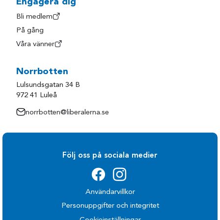
Engagera dig
Bli medlem
På gång
Våra vänner
Norrbotten
Lulsundsgatan 34 B
972 41 Luleå
norrbotten@liberalerna.se
Följ oss på sociala medier
Användarvillkor
Personuppgifter och integritet